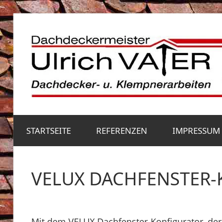
Zum
Inhalt
springen
Dachdecker-
und
STARTSEITE
REFERENZEN
IMPRESSUM
Klempnerarbeiten
VELUX DACHFENSTER
Mit dem VELUX Dachfenster-Konfigurator, der 