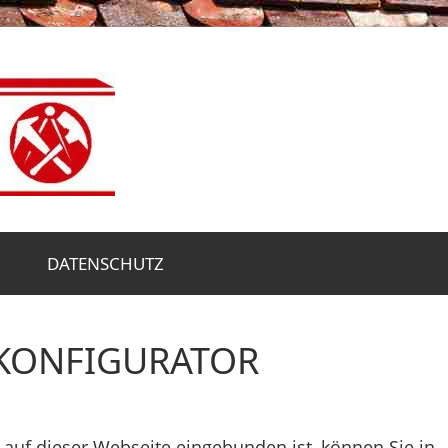
DACHDECKERM
ULRICH
VATER
DATENSCHUTZ
-KONFIGURATOR
auf dieser Webseite eingebunden ist, können Sie in