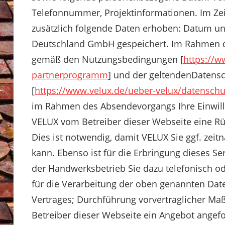
Telefonnummer, Projektinformationen. Im Ze
zusätzlich folgende Daten erhoben: Datum un
Deutschland GmbH gespeichert. Im Rahmen d
gemäß den Nutzungsbedingungen [
https://
partnerprogramm
] und der geltendenDatens
[
https://www.velux.de/ueber-velux/datenschu
im Rahmen des Absendevorgangs Ihre Einwilli
VELUX vom Betreiber dieser Webseite eine R
Dies ist notwendig, damit VELUX Sie ggf. zeit
kann. Ebenso ist für die Erbringung dieses S
der Handwerksbetrieb Sie dazu telefonisch od
für die Verarbeitung der oben genannten Daten 
Vertrages; Durchführung vorvertraglicher M
Betreiber dieser Webseite ein Angebot angefor